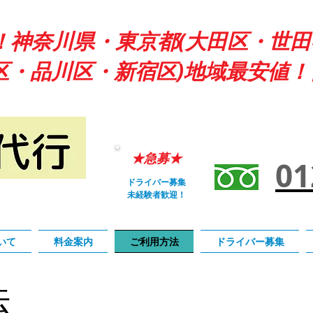
！神奈川県・東京都(大田区・世
区・品川区・新宿区)地域最安値！
★急募★
01
ドライバー募集
未経験者歓迎！
いて
料金案内
ご利用方法
ドライバー募集
法