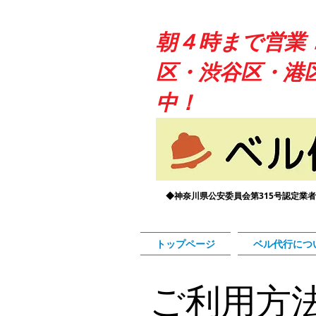
朝４時まで営業
区・渋谷区・港
中！
◆神奈川県公安委員会第315号認定業者
トップページ
ベル代行につ
ご利用方