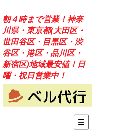
朝４時まで営業！神奈
川県・東京都(大田区・
世田谷区・目黒区・渋
谷区・港区・品川区・
新宿区)地域最安値！日
曜・祝日営業中！